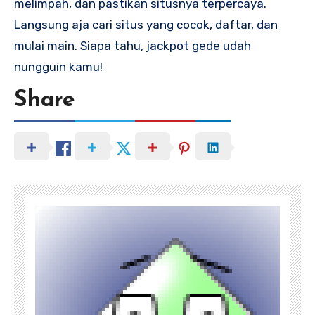
melimpah, dan pastikan situsnya terpercaya.
Langsung aja cari situs yang cocok, daftar, dan
mulai main. Siapa tahu, jackpot gede udah
nungguin kamu!
Share