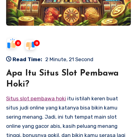
0
0
Read Time:
2 Minute, 21 Second
Apa Itu Situs Slot Pembawa
Hoki?
Situs slot pembawa hoki
itu istilah keren buat
situs judi online yang katanya bisa bikin kamu
sering menang. Jadi, ini tuh tempat main slot
online yang gacor abis, kasih peluang menang
tinggi, bonusnya gokil, dan bikin kamu serasa lagi