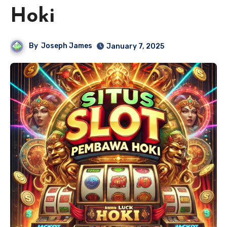
Hoki
By
Joseph James
January 7, 2025