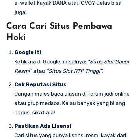
e-wallet kayak DANA atau OVO? Jelas bisa
juga!
Cara Cari Situs Pembawa
Hoki
Google It!
Ketik aja di Google, misalnya:
“Situs Slot Gacor
Resmi”
atau
“Situs Slot RTP Tinggi”
.
Cek Reputasi Situs
Jangan males baca ulasan di forum judi online
atau grup medsos. Kalau banyak yang bilang
bagus, sikat aja!
Pastikan Ada Lisensi
Cari situs yang punya lisensi resmi kayak dari