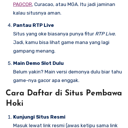
PAGCOR
, Curacao, atau MGA. Itu jadi jaminan
kalau situsnya aman.
Pantau RTP Live
Situs yang oke biasanya punya fitur
RTP Live
.
Jadi, kamu bisa lihat game mana yang lagi
gampang menang.
Main Demo Slot Dulu
Belum yakin? Main versi demonya dulu biar tahu
game-nya gacor apa enggak.
Cara Daftar di Situs Pembawa
Hoki
Kunjungi Situs Resmi
Masuk lewat link resmi (awas ketipu sama link