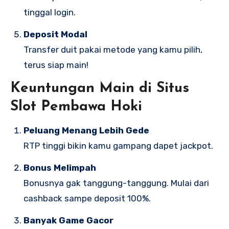
tinggal login.
Deposit Modal
Transfer duit pakai metode yang kamu pilih,
terus siap main!
Keuntungan Main di Situs
Slot Pembawa Hoki
Peluang Menang Lebih Gede
RTP tinggi bikin kamu gampang dapet jackpot.
Bonus Melimpah
Bonusnya gak tanggung-tanggung. Mulai dari
cashback sampe deposit 100%.
Banyak Game Gacor