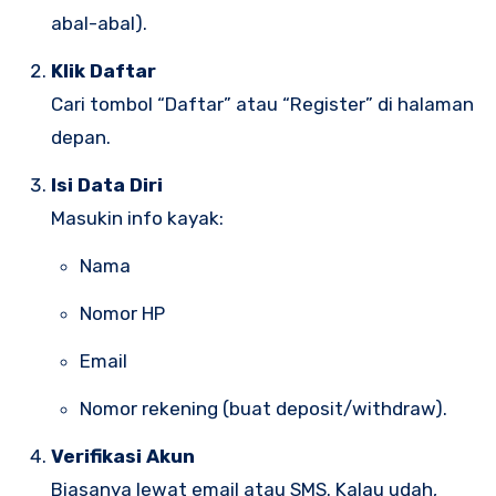
abal-abal).
Klik Daftar
Cari tombol “Daftar” atau “Register” di halaman
depan.
Isi Data Diri
Masukin info kayak:
Nama
Nomor HP
Email
Nomor rekening (buat deposit/withdraw).
Verifikasi Akun
Biasanya lewat email atau SMS. Kalau udah,