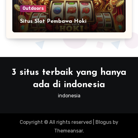
Outdoors
Situs Slot Pembawa Hoki
3 situs terbaik yang hanya
ada di indonesia
indonesia
Copyright © All rights reserved
|
Blogus
by
Themeansar
.