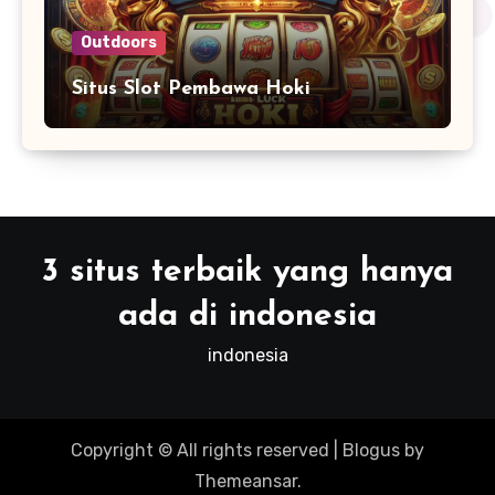
Outdoors
Situs Slot Pembawa Hoki
3 situs terbaik yang hanya
ada di indonesia
indonesia
Copyright © All rights reserved
|
Blogus
by
Themeansar
.