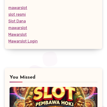
mawarslot
slot resmi
Slot Dana
mawarslot
Mawarslot
Mawarslot Login
You Missed